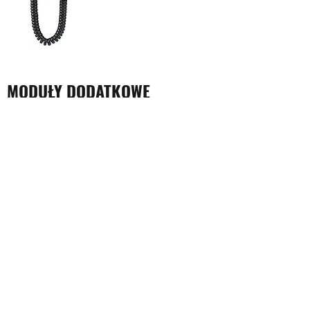
MODUŁY DODATKOWE
IXGW-GW
Bramka IP
WIĘCEJ