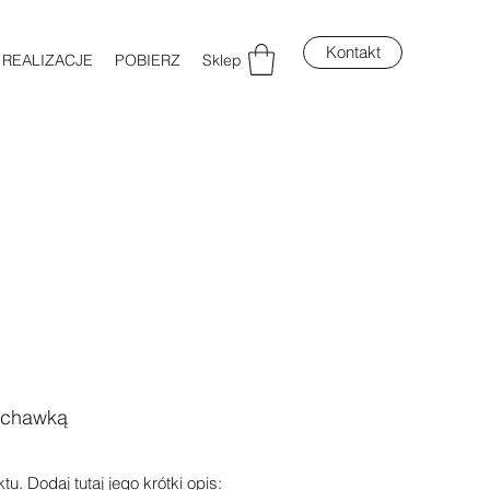
Kontakt
REALIZACJE
POBIERZ
Sklep
łuchawką
u. Dodaj tutaj jego krótki opis: