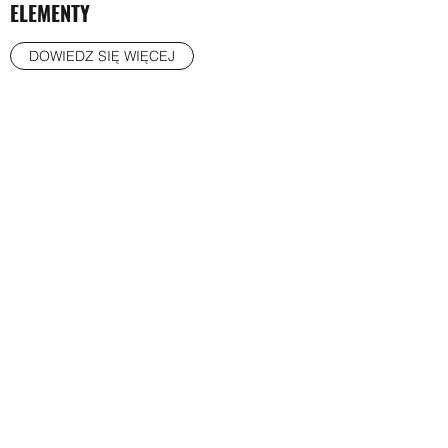
ELEMENTY
DOWIEDZ SIĘ WIĘCEJ
Formularz subskrypcji
Prześlij
+48 882 021 292
©2020 by Paulina Prabucka. Stworzone przy pomocy
Wix.com