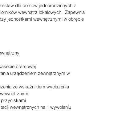
 zestaw dla domów jednorodzinnych z 
jasnych zasad dot
dokonywać zakupó
iorników wewnątrz lokalowych.  Zapewnia 
zbudować zaufanie i
zy jednostkami wewnętrznymi w obrębie 
mogą dokonywać z
ewnętrzny
 kasecie bramowej
owania urządzeniem zewnętrznym w 
ączenia ze wskaźnikiem wyciszenia
 wewnętrznymi
4 przyciskami
tacji wewnętrznych na 1 wywołaniu