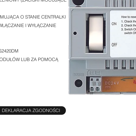
MUJĄCA O STANIE CENTRALKI
WŁĄCZANIE I WYŁĄCZANIE
PS2420DM
 MODUŁÓW LUB ZA POMOCĄ
DEKLARACJA ZGODNOŚCI